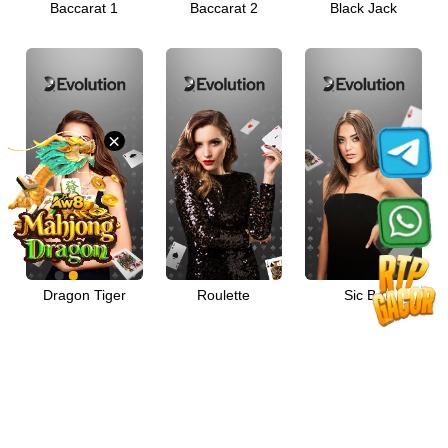
Baccarat 1
Baccarat 2
Black Jack
Unduh
VIP
×
Afiliasi
Dragon Tiger
Roulette
Sic Bo