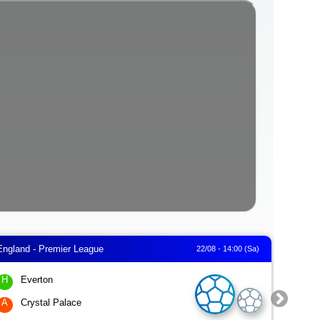
England - Premier League
England
22/08 - 14:00 (Sa)
H
Everton
H
No
A
Crystal Palace
A
Le