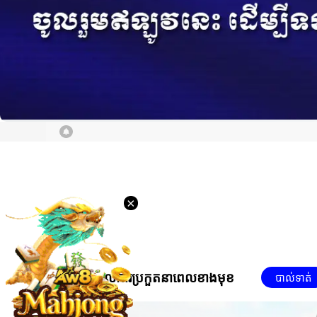
ការផ្តល់ជូនថ្មីបំផុត
×
ផ្សាយបន្តផ្ទាល់ការប្រកួតនាពេលខាងមុខ
បាល់ទាត់