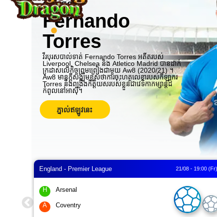
ទូតសុច្ឆន្ទៈ
Fernando
Torres
វីរបុរសបាល់ទាត់ Fernando Torres អតីតរបស់
Liverpool, Chelsea និង Atletico Madrid បានដាក់
ក្រដាសលើកិច្ចព្រមព្រៀងជាមួយ Aw8 (2020/21) ។
Aw8 មានក្តីសង្ឃឹមខ្ពស់ថាការចុះហត្ថលេខារបស់កីឡាករ
Torres នឹងពង្រឹងកិត្តិយសរបស់ខ្លួនជាវេទិកាកម្សាន្តដ៏
កំពូលនៅអាស៊ី។
ភ្នាល់ឥឡូវនេះ
England - Premier League
21/08 - 19:00 (Fr
H
Arsenal
A
Coventry