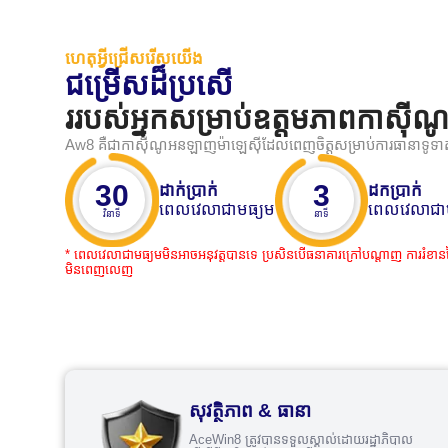
ហេតុអ្វីជ្រើសរើសយើង
ជម្រើសដ៏ប្រសើ
ររបស់អ្នកសម្រាប់ឧត្តមភាពកាស៊
Aw8 គឺជាកាស៊ីណូអនឡាញម៉ាឡេស៊ីដែលពេញចិត្តសម្រាប់ការធានាទូទាត់
30
3
ដាក់ប្រាក់
ដកប្រាក់
ពេលវេលាជាមធ្យម
ពេលវេលាជា
វិនាទី
នាទី
* ពេលវេលាជាមធ្យមមិនអាចអនុវត្តបានទេ ប្រសិនបើធនាគារក្រៅបណ្តាញ ការរំខាននៃក
មិនពេញលេញ
សុវត្ថិភាព & ធានា
AceWin8 ត្រូវបានទទួលស្គាល់ដោយរដ្ឋាភិបាល