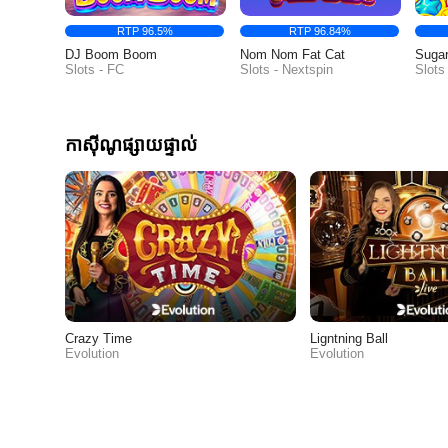
RTP
96.5%
RTP
96.84%
DJ Boom Boom
Nom Nom Fat Cat
Suga
Slots
-
FC
Slots
-
Nextspin
Slots
កាស៊ីណូផ្សាយផ្ទាល់
Crazy Time
Ligntning Ball
Evolution
Evolution