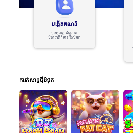
បង្កើតគណនី
ចុចចូលរួមឥឡូវនេះ
បំពេញព័ត៌មានរបស់អ្នក
ការកំសាន្តថ្មីបំផុត