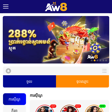
ទំព័រ
ដើម
ប្រម៉ូសិន
ឯកអគ្គ
រាជទូត
ទំនាក់
ទំនង
យើង
ខ្ញុំ
ចូល
ចុះឈ្មោះ
ភាសា
ការស៊ីណូ
ការស៊ីណូ
ទម្រង់
កុំ
HOT
HOT
NEW
កីឡា
ព្យូទ័រ