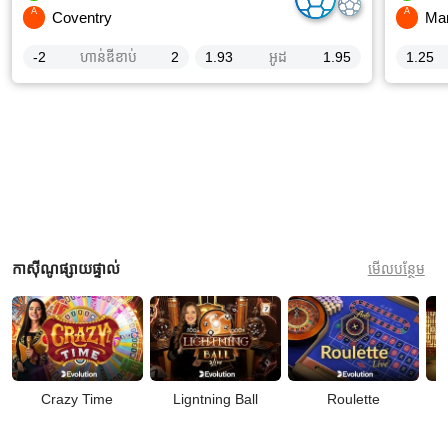
A
A
Coventry
Man
-2
ហាន់ឌីខាប់
2
1.93
អូដ
1.95
1.25
កាស៊ីណូផ្សាយផ្ទាល់
មើលបន្ថែម
Crazy Time
Ligntning Ball
Roulette