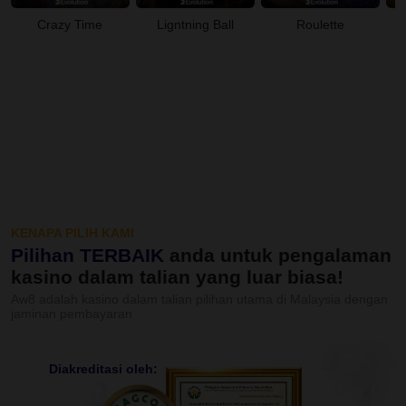
Crazy Time
Ligntning Ball
Roulette
KENAPA PILIH KAMI
Pilihan TERBAIK
anda untuk pengalaman
kasino dalam talian yang luar biasa!
Aw8 adalah kasino dalam talian pilihan utama di Malaysia dengan
jaminan pembayaran
Diakreditasi oleh: