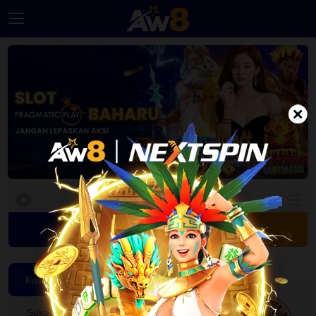
Halaman
Utama
Promosi
Duta
Hubungi
Kami
Papan
Log Masuk
Sertai
Pendahulu
Bahasa
Kasino
Kasino
HOT
HOT
Desktop
Sukan