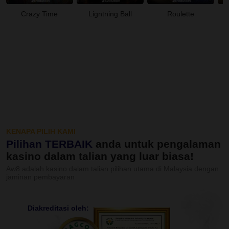
Crazy Time
Ligntning Ball
Roulette
KENAPA PILIH KAMI
Pilihan TERBAIK
anda untuk pengalaman
kasino dalam talian yang luar biasa!
Aw8 adalah kasino dalam talian pilihan utama di Malaysia dengan
jaminan pembayaran
Diakreditasi oleh: