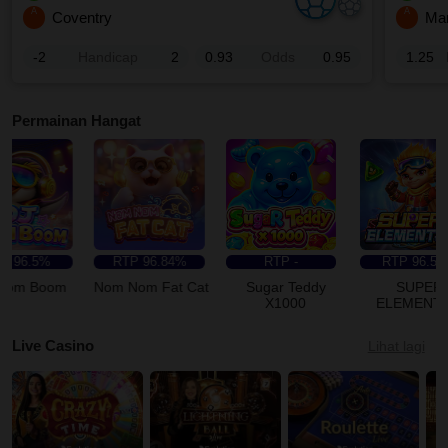
A
A
Coventry
Man
-2
Handicap
2
0.93
Odds
0.95
1.25
Permainan Hangat
96.5%
RTP
96.84%
RTP
-
RTP
96.5%
om Boom
Nom Nom Fat Cat
Sugar Teddy
SUPER
X1000
ELEMENTS 
Live Casino
Lihat lagi