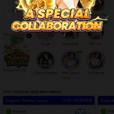
Muat
E-Sukan
Turun
Evolution
Sexy Baccarat
Pragmatic Play
Slots
NEW
NEW
VIP
Pemancingan
×
Afiliasi
Ezugi
CyberBetX
MT Live
Lottery
NEW
Poker
Permainan 3D
Choice Gaming
WM Casino
SA Gaming
Sabung Ayam
Aksi langsung yang akan datang
Permainan
Pantas
England - Premier League
21/08 - 07:00 PM
England
TV
H
H
Arsenal
Hul