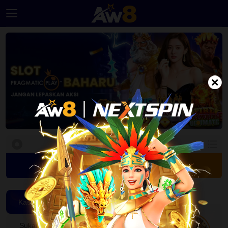
Halaman
Utama
Promosi
Duta
Hubungi
Kami
Papan
Log Masuk
Sertai
Pendahulu
Bahasa
Kasino
Kasino
HOT
HOT
Desktop
Sukan