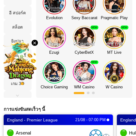
อี สปอร์ต
ภาษา
Evolution
Sexy Baccarat
Pragmatic Play
สล็อต
NEW
NEW
เด
สก์ท็อป
ยิงปลา
×
ดาวน์โหลด
Ezugi
CyberBetX
MT Live
ล็อตเตอรี่
NEW
VIP
โป๊กเกอร์
พันธมิตร
เกม 3D
Choice Gaming
WM Casino
W Casino
ไก่ชน
การแข่งขันสดเร็วๆ นี้
เกมด่วน
England - Premier League
21/08 - 07:00 PM
England
TV
H
H
Arsenal
Hul