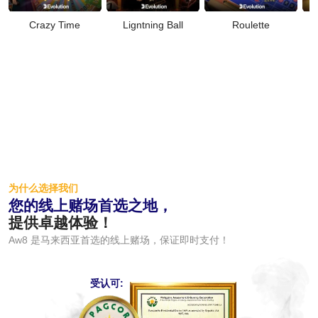
Crazy Time
Ligntning Ball
Roulette
为什么选择我们
您的线上赌场首选之地，
提供卓越体验！
Aw8 是马来西亚首选的线上赌场，保证即时支付！
受认可: