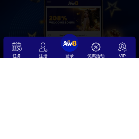
任务
注册
登录
优惠活动
VIP
许可证
证书
关注我们
转账方式