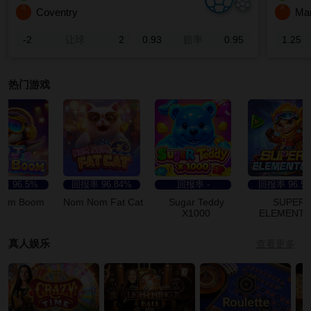
A
A
Coventry
Man
-2
让球
2
0.93
赔率
0.95
1.25
热门游戏
率
96.5%
回报率
96.84%
回报率
-
回报率
96.5%
om Boom
Nom Nom Fat Cat
Sugar Teddy
SUPER
X1000
ELEMENTS 2
真人娱乐
查看更多