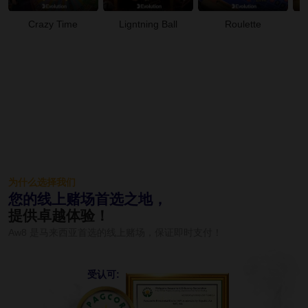
Crazy Time
Ligntning Ball
Roulette
为什么选择我们
您的线上赌场首选之地，
提供卓越体验！
Aw8 是马来西亚首选的线上赌场，保证即时支付！
受认可: